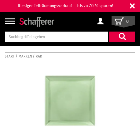
Riesiger Teilräumungsverkauf – bis zu 70 % sparen!
0
Suchbegriff
eingeben
START
MARKEN
RAK