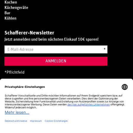
Kochen
Küchengeräte
Bar
Kühlen
Schafferer-Newsletter
Jetzt anmelden und beim nächsten Einkauf 10€ sparen!
E-
*
Mail-
Adresse
ANMELDEN
*
Pflichtfeld
Hotline
0800 20 70 300 (D)
Kostenlos aus dem deutschen Festnetz
24 Stunden / 365 Tage im Jahr
+49 (0) 761 5158 110
hotline@schafferer.de