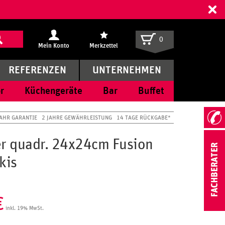
ff
0
Mein Konto
Merkzettel
REFERENZEN
UNTERNEHMEN
r
Küchengeräte
Bar
Buffet
JAHR GARANTIE
2 JAHRE GEWÄHRLEISTUNG
14 TAGE RÜCKGABE*
er quadr. 24x24cm Fusion
kis
€
inkl. 19% MwSt.