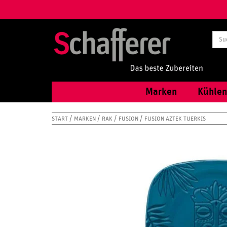
Marken
Kühlen
START
MARKEN
RAK
FUSION
FUSION AZTEK TUERKIS