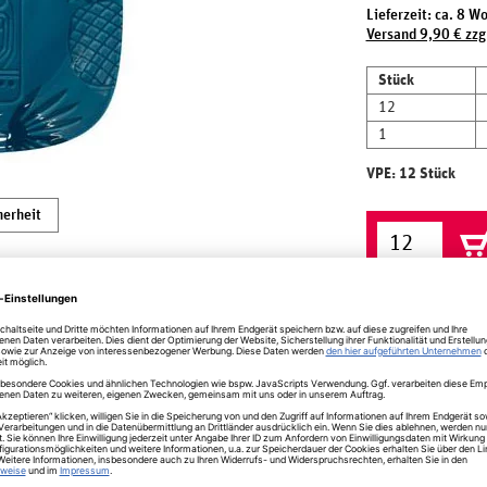
Lieferzeit: ca. 8 W
Versand 9,90 € zzg
Stück
12
1
VPE: 12 Stück
herheit
n Aztek türkis