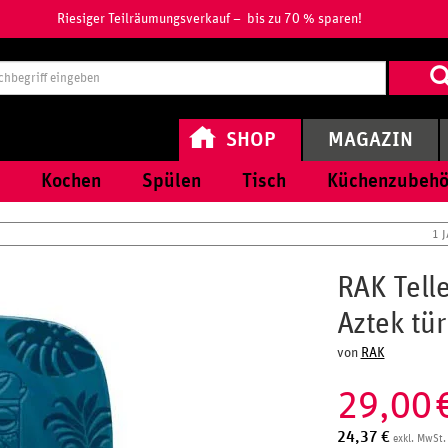
Riesiger Teilräumungsverkauf – bis zu 70 % sparen!
Suchbegri
eingeben
SHOP
MAGAZIN
Kochen
Spülen
Tisch
Küchenzubehö
1 
RAK Tell
Aztek tür
von
RAK
29,00
24,37
€
exkl. MwSt.