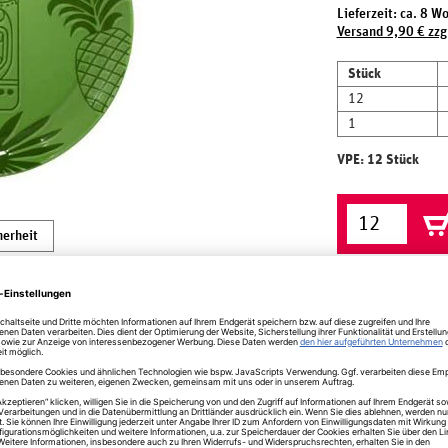
Lieferzeit: ca. 8 W
Versand 9,90 € zzg
Stück
12
1
VPE: 12 Stück
herheit
ztek grün