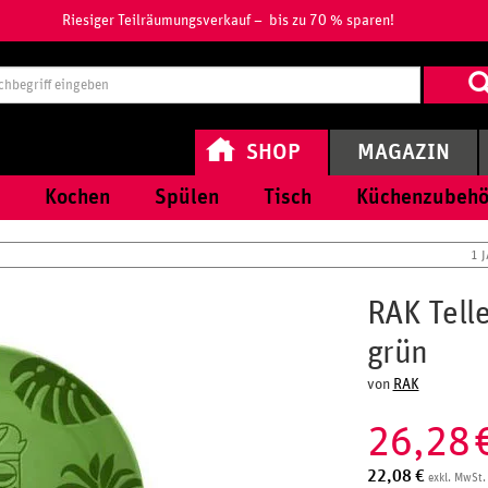
Riesiger Teilräumungsverkauf – bis zu 70 % sparen!
Suchbegri
eingeben
SHOP
MAGAZIN
Kochen
Spülen
Tisch
Küchenzubehö
1 
RAK Tell
grün
von
RAK
26,28
22,08
€
exkl. MwSt.