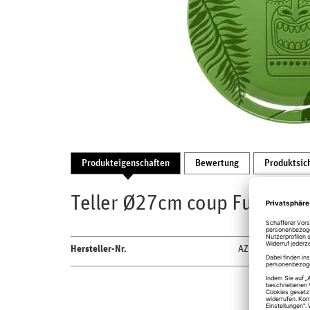
Produkteigenschaften
Bewertung
Produktsic
Teller Ø27cm coup Fusion A
Hersteller-Nr.
AZNNPR27GR