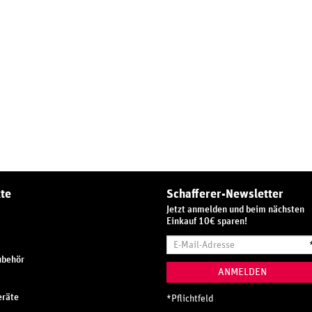
te
Schafferer-Newsletter
Jetzt anmelden und beim nächsten
Einkauf 10€ sparen!
E-
Mail-
ubehör
Adresse
ANMELDEN
räte
*
Pflichtfeld