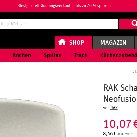
Riesiger Teilräumungsverkauf – bis zu 70 % sparen!
Suchbegri
eingeben
SHOP
MAGAZIN
Kochen
Spülen
Tisch
Küchenzubehö
1 
RAK Scha
Neofusio
von
RAK
10,07
8,46
€
exkl. MwSt.