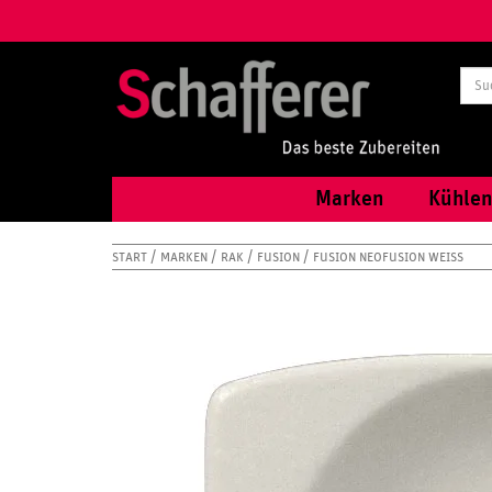
Marken
Kühlen
START
MARKEN
RAK
FUSION
FUSION NEOFUSION WEISS