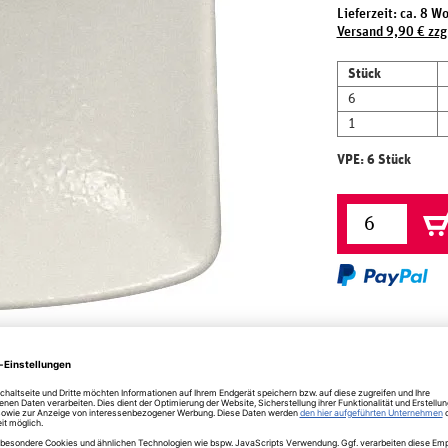
Lieferzeit: ca. 8 W
Versand 9,90 € zzg
Stück
6
1
VPE: 6 Stück
herheit
ion Neofusion weiss