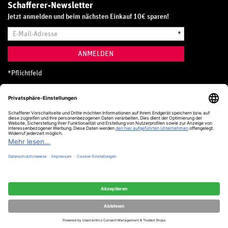
Schafferer-Newsletter
Jetzt anmelden und beim nächsten Einkauf 10€ sparen!
E-
*
Mail-
Adresse
ANMELDEN
*
Pflichtfeld
Hotline
0800 20 70 300 (D)
Kostenlos aus dem deutschen Festnetz
24 Stunden / 365 Tage im Jahr
+49 (0) 761 5158 110
hotline@schafferer.de
VERTRAG WIDERRUFEN
Alle Preise inkl. MwSt.
© Schafferer & Co. KG, 2025