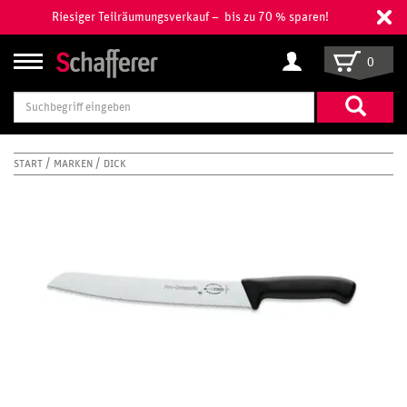
Riesiger Teilräumungsverkauf – bis zu 70 % sparen!
0
Suchbegriff
eingeben
START
MARKEN
DICK