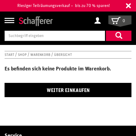
Riesiger Teilräumungsverkauf – bis zu 70 % sparen!
0
Suchbegriff
eingeben
START
SHOP
WARENKORB
ÜBERSICHT
Es befinden sich keine Produkte im Warenkorb.
WEITER EINKAUFEN
Service