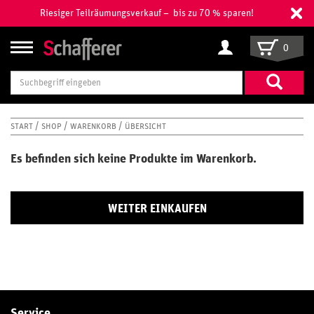
Riesiger Teilräumungsverkauf – bis zu 70 % sparen!
0
Suchbegriff
eingeben
START
SHOP
WARENKORB
ÜBERSICHT
Es befinden sich keine Produkte im Warenkorb.
WEITER EINKAUFEN
Service