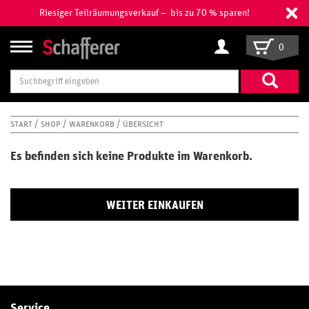
Riesiger Teilräumungsverkauf – bis zu 70 % sparen!
0
Suchbegriff
eingeben
START
SHOP
WARENKORB
ÜBERSICHT
Es befinden sich keine Produkte im Warenkorb.
WEITER EINKAUFEN
Service