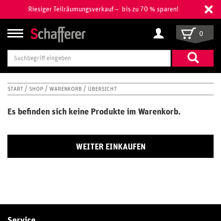
Riesiger Teilräumungsverkauf – bis zu 70 % sparen!
0
Suchbegriff
eingeben
START
SHOP
WARENKORB
ÜBERSICHT
Es befinden sich keine Produkte im Warenkorb.
WEITER EINKAUFEN
Service