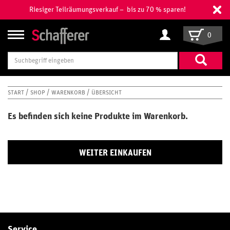
Riesiger Teilräumungsverkauf – bis zu 70 % sparen!
0
Suchbegriff
eingeben
START
SHOP
WARENKORB
ÜBERSICHT
Es befinden sich keine Produkte im Warenkorb.
WEITER EINKAUFEN
Service