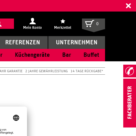
ff
0
Mein Konto
Merkzettel
REFERENZEN
UNTERNEHMEN
r
Küchengeräte
Bar
Buffet
JAHR GARANTIE
2 JAHRE GEWÄHRLEISTUNG
14 TAGE RÜCKGABE*