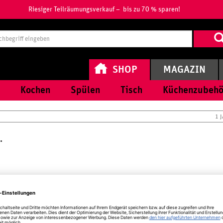
Riesiger Teilräumungsverkauf – bis zu 70 % sparen!
Suchbegri
eingeben
SHOP
MAGAZIN
Kochen
Spülen
Tisch
Küchenzubehö
1 
.