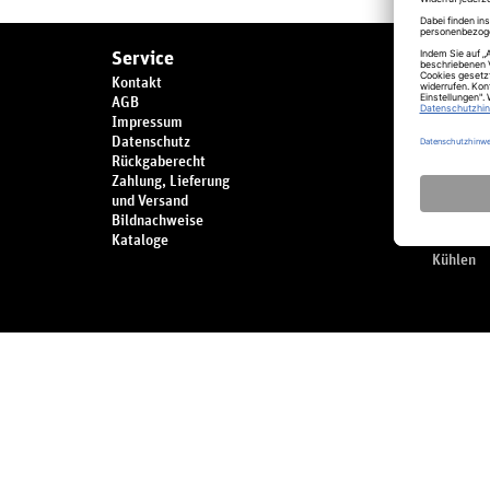
Service
Produk
Kontakt
Marken
AGB
Buffet
Impressum
Themen
Datenschutz
Spülen
Rückgaberecht
Küchenz
Zahlung, Lieferung
Tisch
und Versand
Kochen
Bildnachweise
Küchenge
Kataloge
Bar
Kühlen