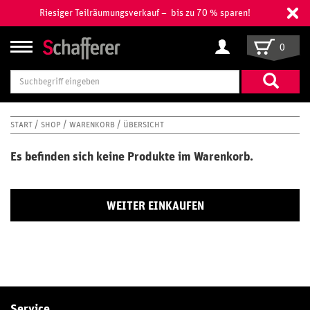
Riesiger Teilräumungsverkauf – bis zu 70 % sparen!
0
Suchbegriff
eingeben
START
SHOP
WARENKORB
ÜBERSICHT
Es befinden sich keine Produkte im Warenkorb.
WEITER EINKAUFEN
Service