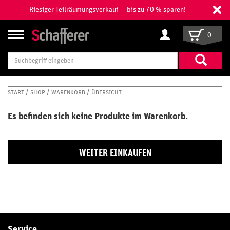
Riesiger Teilräumungsverkauf – bis zu 70 % sparen!
0
Suchbegriff
eingeben
START
SHOP
WARENKORB
ÜBERSICHT
Es befinden sich keine Produkte im Warenkorb.
WEITER EINKAUFEN
Service