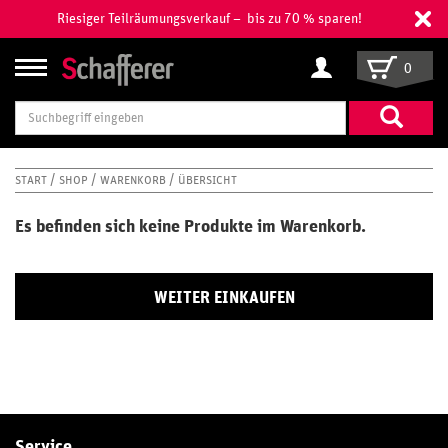
Riesiger Teilräumungsverkauf – bis zu 70 % sparen!
0
Suchbegriff
eingeben
START
SHOP
WARENKORB
ÜBERSICHT
Es befinden sich keine Produkte im Warenkorb.
WEITER EINKAUFEN
Service