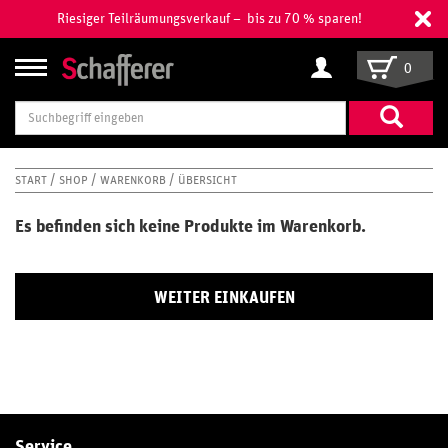
Riesiger Teilräumungsverkauf – bis zu 70 % sparen!
0
Suchbegriff
eingeben
START
SHOP
WARENKORB
ÜBERSICHT
Es befinden sich keine Produkte im Warenkorb.
WEITER EINKAUFEN
Service