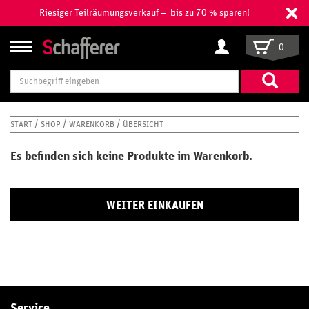
Riesiger Teilräumungsverkauf – bis zu 70 % sparen!
0
Suchbegriff
eingeben
START
SHOP
WARENKORB
ÜBERSICHT
Es befinden sich keine Produkte im Warenkorb.
WEITER EINKAUFEN
Service