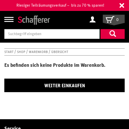
Riesiger Teilräumungsverkauf – bis zu 70 % sparen!
0
Suchbegriff
eingeben
START
SHOP
WARENKORB
ÜBERSICHT
Es befinden sich keine Produkte im Warenkorb.
WEITER EINKAUFEN
Service