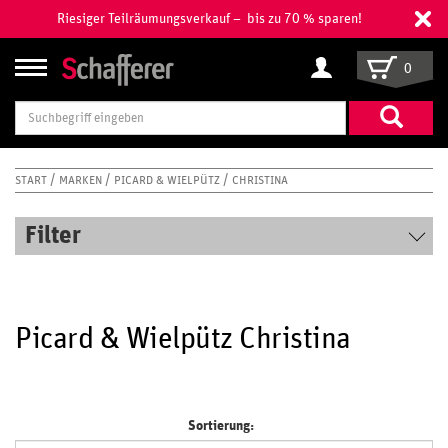
Riesiger Teilräumungsverkauf – bis zu 70 % sparen!
0
Suchbegriff
eingeben
START
MARKEN
PICARD & WIELPÜTZ
CHRISTINA
Filter
Picard & Wielpütz Christina
Sortierung: