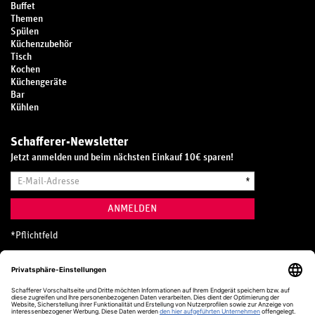
Buffet
Themen
Spülen
Küchenzubehör
Tisch
Kochen
Küchengeräte
Bar
Kühlen
Schafferer-Newsletter
Jetzt anmelden und beim nächsten Einkauf 10€ sparen!
E-
*
Mail-
Adresse
ANMELDEN
*
Pflichtfeld
Hotline
0800 20 70 300 (D)
Kostenlos aus dem deutschen Festnetz