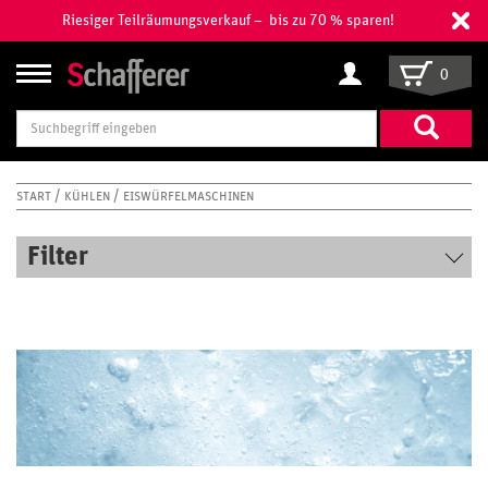
Riesiger Teilräumungsverkauf – bis zu 70 % sparen!
0
Suchbegriff
eingeben
START
KÜHLEN
EISWÜRFELMASCHINEN
Filter