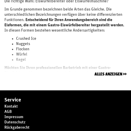
Die richtige Wahl: Eiswürfelbereiter oder Eiswürfelmaschine?
Im Grunde genommen bezeichnen beide Arten das Gleiche. Die
unterschiedlichen Bezeichnungen verfügen über keine differenzierten
Funktionen.
Entscheidend für Ihren Anwendungsbereich sind die
Eisformen, die mit einem Gastro-Eiswürfelbereiter hergestellt werden.
In diesen Formen bestehen wesentliche Andersartigkeiten:
Crushed Ice
Nuggets
Flocken
Würfel
Kegel
Möchten Sie Ihren professionellen Barbetrieb mit einer Gastro-
Eiswürfelmaschine ausstatten
, ist ein Punkt von besonderer
ALLES ANZEIGEN
Wichtigkeit: In Cocktails sehen glasklare Eisformen besonders attraktiv
aus und viele Barkeeper ziehen sie matten Eiswürfeln vor.
Service
Kontakt
AGB
Impressum
Datenschutz
Rückgaberecht