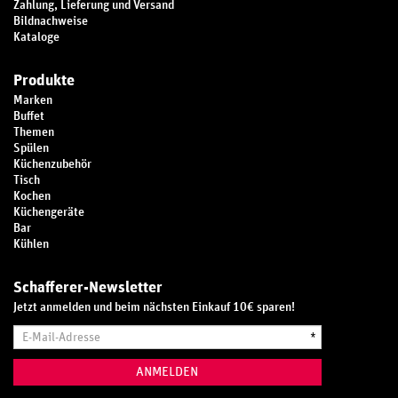
Zahlung, Lieferung und Versand
Bildnachweise
Kataloge
Produkte
Marken
Buffet
Themen
Spülen
Küchenzubehör
Tisch
Kochen
Küchengeräte
Bar
Kühlen
Was eignet sich besser?
Schafferer-Newsletter
Luftkühlung oder Wasserkühlung?
Jetzt anmelden und beim nächsten Einkauf 10€ sparen!
E-
*
In der Ausstattung können die Gastro-Eiswürfelbereiter variieren. Eine
Mail-
bedeutsame Abweichung besteht in der Art der Kühlung.
Adresse
ANMELDEN