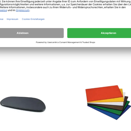
ta
Continenta
brett rund Holz 25cm
Tranchierbrett 44x30x1 cm
Duracore schwarz
43,73
€
 im Fachmarkt oder Zustellung in 4-
gen.
Mitnahme im Fachmarkt oder Zustellu
6 Werktagen.