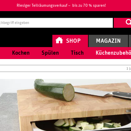
Riesiger Teilräumungsverkauf – bis zu 70 % sparen!
Suchbegri
eingeben
SHOP
MAGAZIN
Kochen
Spülen
Tisch
Küchenzubehö
1 