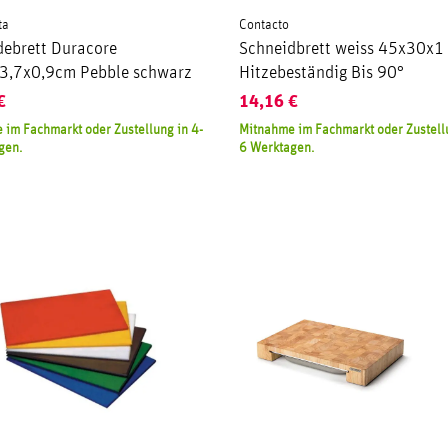
ta
Contacto
debrett Duracore
Schneidbrett weiss 45x30x1
3,7x0,9cm Pebble schwarz
Hitzebeständig Bis 90°
€
14,16
€
 im Fachmarkt oder Zustellung in 4-
Mitnahme im Fachmarkt oder Zustellu
gen.
6 Werktagen.