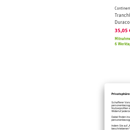
Continen
Tranch
Duraco
35,05
Mitnahme
6 Werkta