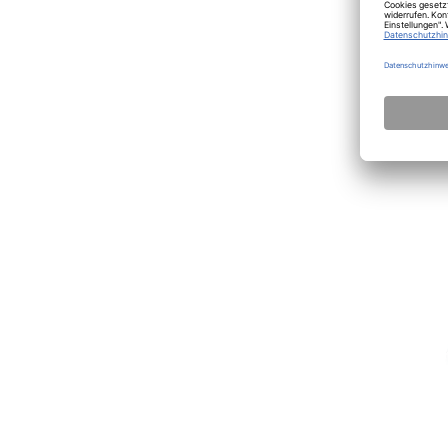
Continen
Vesper
9,82
€
Mitnahme
6 Werkta