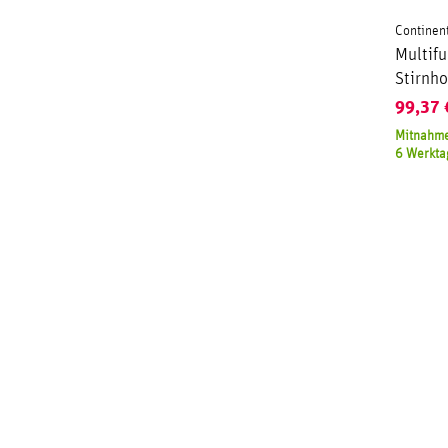
Continen
Multif
Stirnho
99,37
Mitnahme
6 Werkta