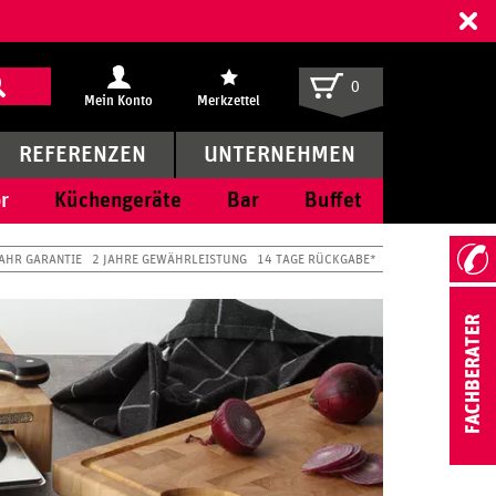
ff
0
Mein Konto
Merkzettel
REFERENZEN
UNTERNEHMEN
r
Küchengeräte
Bar
Buffet
JAHR GARANTIE
2 JAHRE GEWÄHRLEISTUNG
14 TAGE RÜCKGABE*